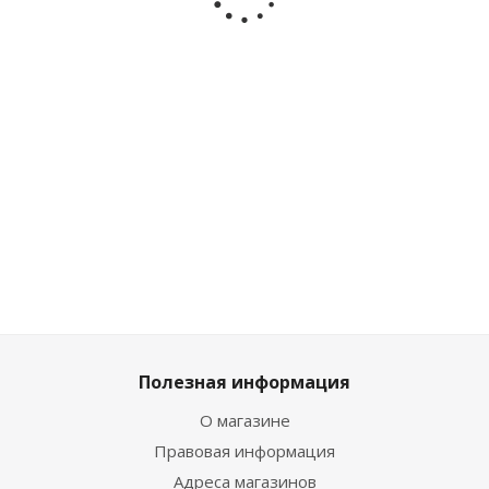
69026
BabyWel
Happy
3379
21109
Baby
331957
Достаточно
Много
Много
Много
2 609
₽
/
1 673
₽
/
2 069
₽
шт
шт
512
₽
/шт
/шт
2 899
₽
1 859
₽
569
₽
2 299
₽
Полезная информация
О магазине
Правовая информация
Адреса магазинов