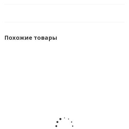
Похожие товары
НОВИНКА
Игрушка с
Игровой
Набор
Музыкальный
подвесом
набор
игрушек
молоточек
Пчёлка
силиконовых
Jolly
Тук-тук
Lamaze
погремушек
Friends
Азбукварик