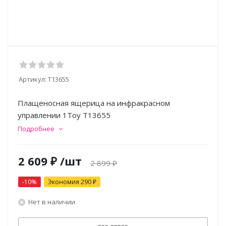
Артикул:
Т13655
Плащеносная ящерица на инфракрасном
управлении 1Тoy Т13655
Подробнее
2 609
₽
/шт
2 899
₽
-
10
%
Экономия
290
₽
Нет в наличии