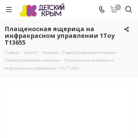
0
Плащеносная ящерица на
инфракрасном управлении 1Тoy
Т13655
Главная
-
Каталог
-
Игрушки
-
Радиоуправляемые игрушки
-
Радиоуправляемые животные
-
Плащеносная ящерица на
инфракрасном управлении 1Тoy Т13655