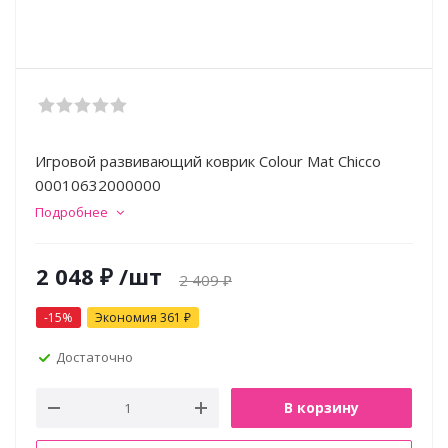
Игровой развивающий коврик Colour Mat Chicco
00010632000000
Подробнее
2 048
₽
/шт
2 409
₽
-
15
%
Экономия
361
₽
Достаточно
В корзину