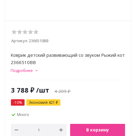
Артикул:
2366510BB
Коврик детский развивающий со звуком Рыжий кот
2366510BB
Подробнее
3 788
₽
/шт
4 209
₽
-
10
%
Экономия
421
₽
Много
В корзину