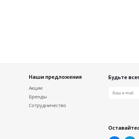
-
10
%
-
10
%
-
10
%
Экономия
Экономия
Экономия
200
₽
200
₽
200
₽
Наши предложения
Будьте всег
Акции
Бренды
Сотрудничество
Оставайтес