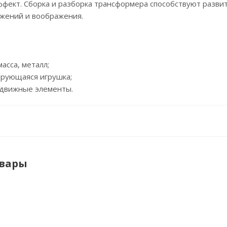
фект. Сборка и разборка трансформера способствуют разви
жений и воображения.
масса, металл;
ирующаяся игрушка;
одвижные элементы.
овары