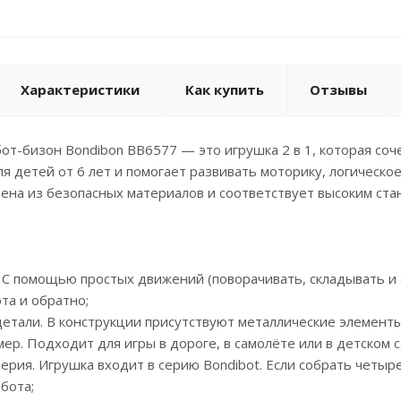
Характеристики
Как купить
Отзывы
т-бизон Bondibon ВВ6577 — это игрушка 2 в 1, которая соче
я детей от 6 лет и помогает развивать моторику, логичес
ена из безопасных материалов и соответствует высоким ста
 С помощью простых движений (поворачивать, складывать и
та и обратно;
детали. В конструкции присутствуют металлические элемент
мер. Подходит для игры в дороге, в самолёте или в детском с
серия. Игрушка входит в серию Bondibot. Если собрать четы
бота;