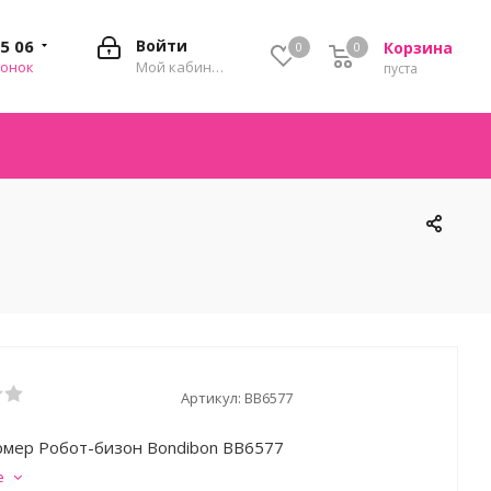
35 06
Войти
Корзина
0
0
0
вонок
Мой кабинет
пуста
Артикул:
ВВ6577
мер Робот-бизон Bondibon ВВ6577
е