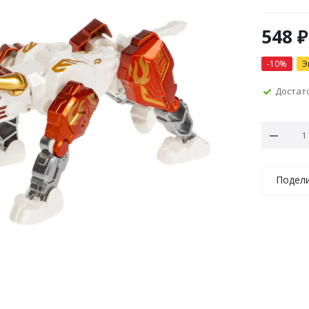
548
₽
-
10
%
Э
Достат
Подел