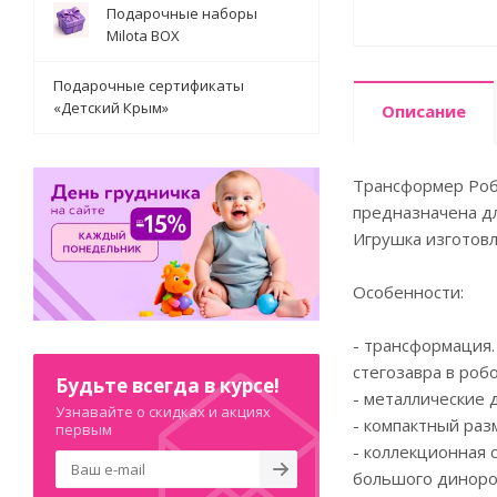
Подарочные наборы
Milota BOX
Подарочные сертификаты
«Детский Крым»
Описание
Трансформер Робо
предназначена дл
Игрушка изготовл
Особенности:
- трансформация.
стегозавра в робо
Будьте всегда в курсе!
- металлические 
Узнавайте о скидках и акциях
- компактный раз
первым
- коллекционная 
большого диноро