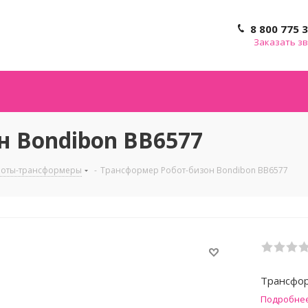
8 800 775 
Заказать з
н Bondibon ВВ6577
боты-трансформеры
-
Трансформер Робот-бизон Bondibon ВВ6577
Трансфор
Подробне