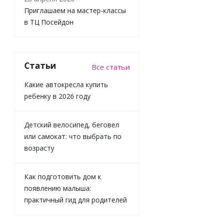
Приглашаем на мастер-классы
в ТЦ Посейдон
Игровой
Статьи
Все статьи
Супер
Дино
Какие автокресла купить
Морфер
ребенку в 2026 году
Miniforce
304012
Детский велосипед, беговел
или самокат: что выбрать по
возрасту
Мало
Как подготовить дом к
1 934
₽
/
появлению малыша:
шт
практичный гид для родителей
2 149
₽