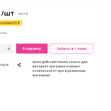
/шт
609
₽
кономия
61
₽
очно
В корзину
Купить в 1 клик
Цена действительна только для
иться
интернет-магазина и может
отличаться от цен в розничных
магазинах