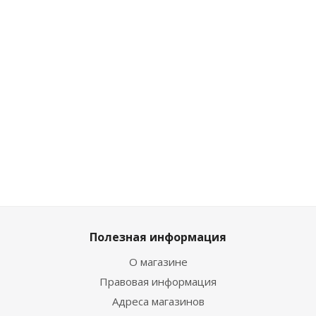
304011
304007
Miniforce
304005
Мало
Мало
Достаточно
Достаточ
1 799
₽
/
1 799
₽
/
1 934
₽
1 799
₽
/
шт
шт
/шт
шт
1 999
₽
1 999
₽
2 149
₽
1 999
₽
Полезная информация
О магазине
Правовая информация
Адреса магазинов