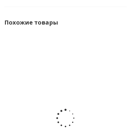
Похожие товары
Игровой
Игровой
Игровой
Игровой
Супер
набор
набор
набор
Дино
Динозавр -
Динозавр -
Динозавр 
Морфер
трансформер
трансформер
трансформ
Miniforce
Веспера с
Стегос с
Птера с
304012
фигуркой
фигуркой
фигуркой
Рэй Miniforce
Лео Miniforce
Сэмми