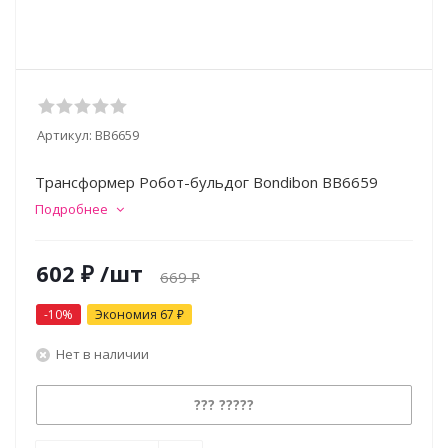
Артикул:
ВВ6659
Трансформер Робот-бульдог Bondibon ВВ6659
Подробнее
602
₽
/шт
669
₽
-
10
%
Экономия
67
₽
Нет в наличии
??? ?????