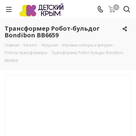
0
Трансформер Робот-бульдог
Bondibon ВВ6659
Главная
-
Каталог
-
Игрушки
-
Игровые наборы и фигурки
-
Роботы-трансформеры
-
Трансформер Робот-бульдог Bondibon
ВВ6659