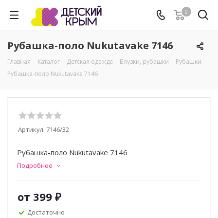
0
Рубашка-поло Nukutavake 7146
Главная
-
Каталог
-
Детская одежда
-
Блузки, рубашки
-
Рубашки
-
Рубашка-поло Nukutavake 7146
Артикул:
7146/32
Рубашка-поло Nukutavake 7146
Подробнее
от
399 ₽
Достаточно