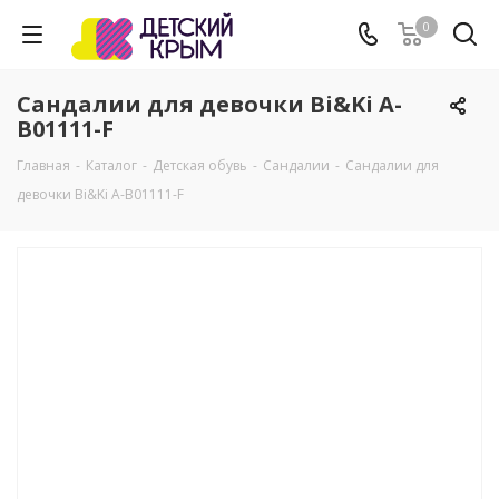
0
Сандалии для девочки Bi&Ki A-
B01111-F
Главная
-
Каталог
-
Детская обувь
-
Сандалии
-
Сандалии для
девочки Bi&Ki A-B01111-F