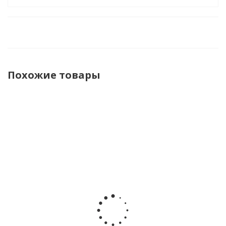
Похожие товары
Сандалии
Сандалии
Сандалии
Сандали
Сказка
Сказка
Сказка
Сказка
R820310141BK
R820310141B
R562310340W
R56231034