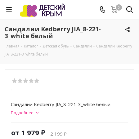
0
Сандалии Kedberry JIA_8-221-
3_white белый
Главная
-
Каталог
-
Детская обувь
-
Сандалии
-
Сандалии Kedberry
JIA_8-221-3_white белый
:
Сандалии Kedberry JIA_8-221-3_white белый
Подробнее
от
1 979 ₽
2 199 ₽