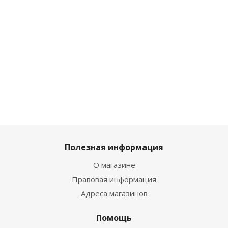
черный
бежевый
белый
темно-
синий
Много
Много
Много
Много
Полезная информация
О магазине
Правовая информация
Адреса магазинов
Помощь