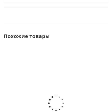
Похожие товары
Сандалии
Сандалии
Сандалии
Сандали
Сказка
Сказка
Сказка
Сказка
R820310141BK
R820310141B
R562310340W
R56231034