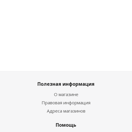
черный
бежевый
белый
темно-
синий
Много
Много
Много
Много
Полезная информация
О магазине
Правовая информация
Адреса магазинов
Помощь