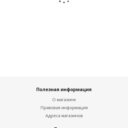
девочки
HQ1903-A
EWS_86024_blue
Ken
Котофей
EWI_8373
766082-13
Мало
Достаточно
Мн
Достаточно
Полезная информация
О магазине
Правовая информация
Адреса магазинов