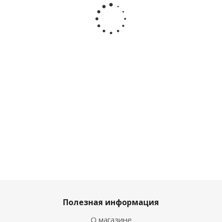
Манкала
Шахматы
лакированные
Нарды
Konik
Шашки
с доской 02-18
деревян
KG0026
Konik
3в1 поле 
KG0024
см P000
Много
Достаточно
Много
Мал
1 610
₽
/
1 592
₽
2 132
₽
/
1 349
₽
/шт
шт
шт
шт
1 499
₽
1 789
₽
1 769
₽
2 369
₽
Полезная информация
О магазине