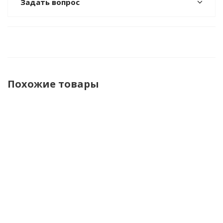
Задать вопрос
Похожие товары
НОВИНКА
НОВИНКА
Настольная
Настольная
Шахматы
Шахмат
игра Нарды
игра
обиходные
Шашк