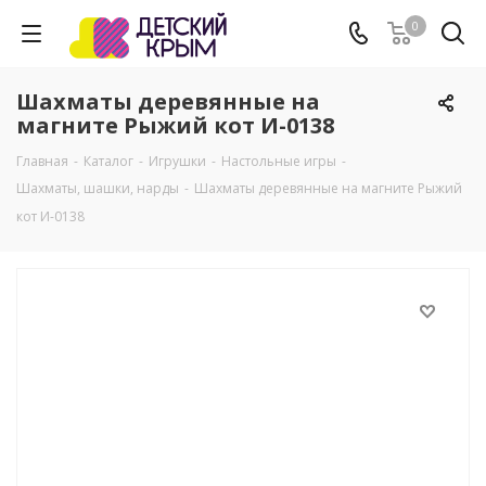
0
Шахматы деревянные на
магните Рыжий кот И-0138
Главная
-
Каталог
-
Игрушки
-
Настольные игры
-
Шахматы, шашки, нарды
-
Шахматы деревянные на магните Рыжий
кот И-0138