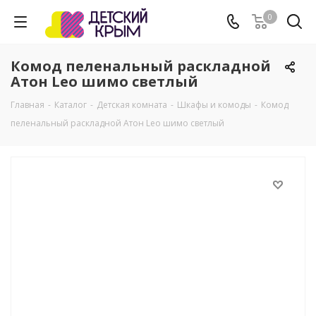
0
Комод пеленальный раскладной
Атон Leo шимо светлый
Главная
-
Каталог
-
Детская комната
-
Шкафы и комоды
-
Комод
пеленальный раскладной Атон Leo шимо светлый