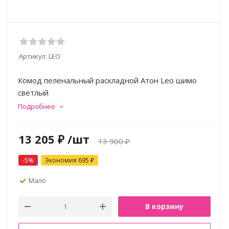
Артикул:
LEO
Комод пеленальный раскладной Атон Leo шимо
светлый
Подробнее
13 205
₽
/шт
13 900
₽
-
5
%
Экономия
695
₽
Мало
В корзину