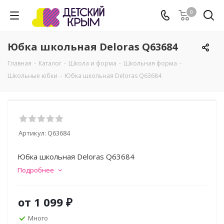
0
Юбка школьная Deloras Q63684
Главная
-
Каталог
-
Школа и форма
-
Школьная форма
-
Школьные юбки
-
Юбка школьная Deloras Q63684
Артикул:
Q63684
Юбка школьная Deloras Q63684
Подробнее
от
1 099 ₽
Много