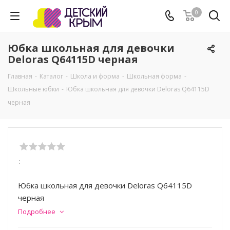
0
Юбка школьная для девочки
Deloras Q64115D черная
Главная
-
Каталог
-
Школа и форма
-
Школьная форма
-
Школьные юбки
-
Юбка школьная для девочки Deloras Q64115D
черная
:
Юбка школьная для девочки Deloras Q64115D
черная
Подробнее