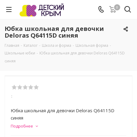
0
Юбка школьная для девочки
Deloras Q64115D синяя
Главная
-
Каталог
-
Школа и форма
-
Школьная форма
-
Школьные юбки
-
Юбка школьная для девочки Deloras Q64115D
синяя
:
Юбка школьная для девочки Deloras Q64115D
синяя
Подробнее