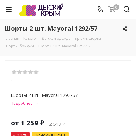
0
Шорты 2 шт. Mayoral 1292/57
Главная
-
Каталог
-
Детская одежда
-
Брюки, шорты
-
Шорты, бриджи
-
Шорты 2 шт. Mayoral 1292/57
:
Шорты 2 шт. Mayoral 1292/57
Подробнее
от
1 259 ₽
2 519 ₽
-50.02%
Экономия
1 260 ₽