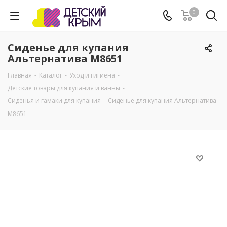
0
Сиденье для купания
Альтернатива М8651
Главная
-
Каталог
-
Уход и гигиена
-
Детские товары для купания и ванны
-
Сиденья и гамаки для купания
-
Сиденье для купания Альтернатива
М8651