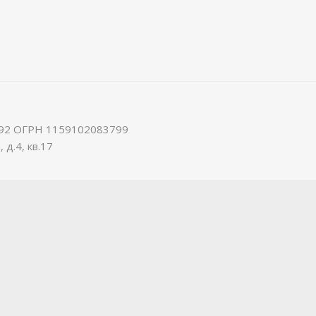
92 ОГРН 1159102083799
 д.4, кв.17