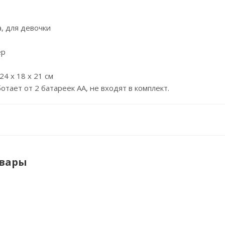
а, для девочки
ер
24 х 18 х 21 см
отает от 2 батареек АА, не входят в комплект.
овары