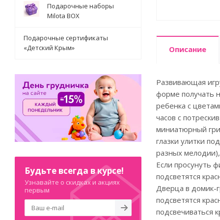
Подарочные наборы
Milota BOX
Подарочные сертификаты
«Детский Крым»
Описание
Развивающая игру
форме получать 
ребенка с цветам
часов с потрески
миниатюрный гриб
глазки улитки по
разных мелодии),
Если просунуть ф
Будьте всегда в курсе!
подсветятся крас
Узнавайте о скидках и акциях
Дверца в домик-г
первым
подсветятся крас
подсвечиваться к