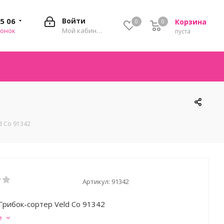
35 06
Войти
Корзина
0
0
0
вонок
Мой кабинет
пуста
d Cо 91342
Артикул:
91342
Грибок-сортер Veld Cо 91342
е