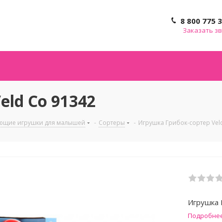
8 800 775 
Заказать з
eld Cо 91342
ющие игрушки для малышей
-
Сортеры
-
Игрушка Грибок-сортер Vel
Игрушка 
Подробне