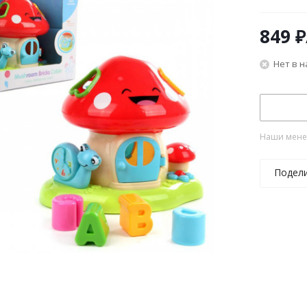
849
₽
Нет в 
Наши менед
Подел