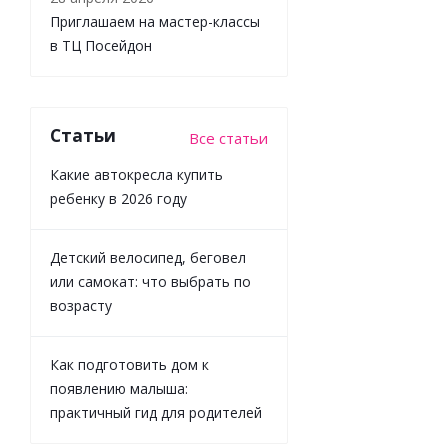
Приглашаем на мастер-классы
в ТЦ Посейдон
Игрушка-
Статьи
Все статьи
сортер
Бегемотик
Какие автокресла купить
Infantino
ребенку в 2026 году
315319
Детский велосипед, беговел
или самокат: что выбрать по
Достаточно
возрасту
3 167
₽
/
шт
Как подготовить дом к
3 519
₽
появлению малыша:
-
10
%
практичный гид для родителей
Экономия
352
₽