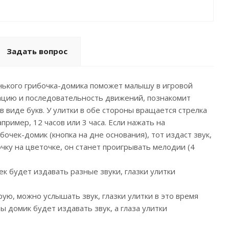
Задать вопрос
нького грибочка-домика поможет малышу в игровой
ацию и последовательность движений, познакомит
в виде букв. У улитки в обе стороны вращается стрелка
ример, 12 часов или 3 часа. Если нажать на
очек-домик (кнопка на дне основания), тот издаст звук,
чку на цветочке, он станет проигрывать мелодии (4
к будет издавать разные звуки, глазки улитки
рую, можно услышать звук, глазки улитки в это время
 домик будет издавать звук, а глаза улитки