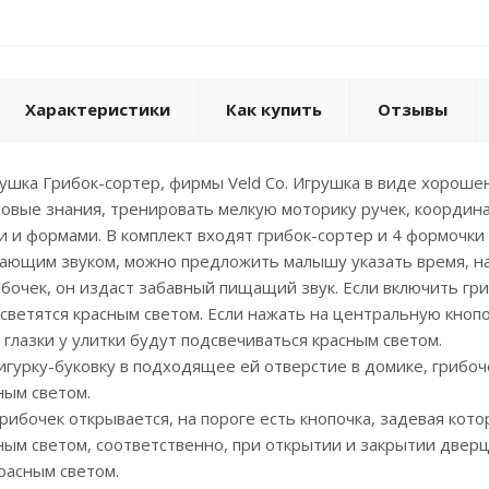
Характеристики
Как купить
Отзывы
шка Грибок-сортер, фирмы Veld Co. Игрушка в виде хороше
новые знания, тренировать мелкую моторику ручек, координ
и и формами. В комплект входят грибок-сортер и 4 формочки 
вающим звуком, можно предложить малышу указать время, нап
очек, он издаст забавный пищащий звук. Если включить гриб
дсветятся красным светом. Если нажать на центральную кнопо
 глазки у улитки будут подсвечиваться красным светом.
игурку-буковку в подходящее ей отверстие в домике, грибоче
ным светом.
рибочек открывается, на пороге есть кнопочка, задевая кото
ным светом, соответственно, при открытии и закрытии дверцы
расным светом.