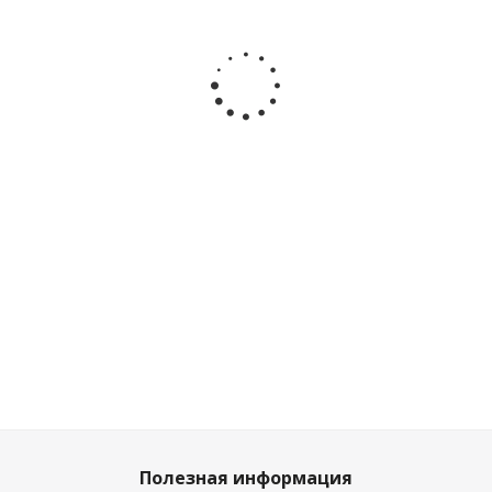
Игрушка-
Игрушка
Игрушка
Игрушк
сортер
развивающий
логика-
развиваю
Бегемотик
домик-сортер
сортер
Сортер
Infantino
Levatoys
Волшебное
Цыплята V
315319
FCJ1501646
ведёрко
Co 13463
DeDe 03414
Достаточно
Мало
Достаточно
Достато
3 167
₽
/
935
₽
/
шт
791
₽
/шт
728
₽
/ш
шт
3 519
₽
879
₽
809
₽
1 039
₽
Полезная информация