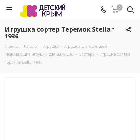
0
Игрушка сортер Теремок Stellar
1936
Главная
-
Каталог
-
Игрушки
-
Игрушки для малышей
-
Развивающие игрушки для малышей
-
Сортеры
-
Игрушка сортер
Теремок Stellar 1936