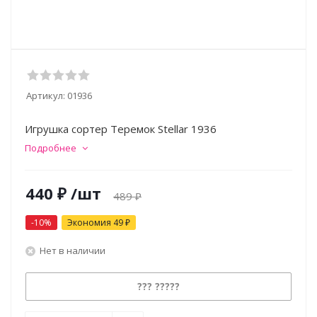
Артикул:
01936
Игрушка сортер Теремок Stellar 1936
Подробнее
440
₽
/шт
489
₽
-
10
%
Экономия
49
₽
Нет в наличии
??? ?????