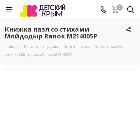
0
Книжка пазл со стихами
Мойдодыр Ranok М214005Р
Главная
-
Каталог
-
Игрушки
-
Книги
-
Стихи
-
Книжка пазл со
стихами Мойдодыр Ranok М214005Р