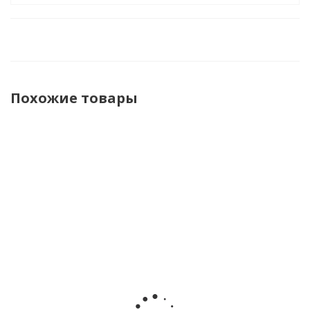
Похожие товары
Книга
Книга
Книга У
Книга Кто
Стихи для
Баллада о
Лукоморья
открыл
малышей
маленьком
Пушкин
Америку
Целый
буксире
Азбука
Бродский