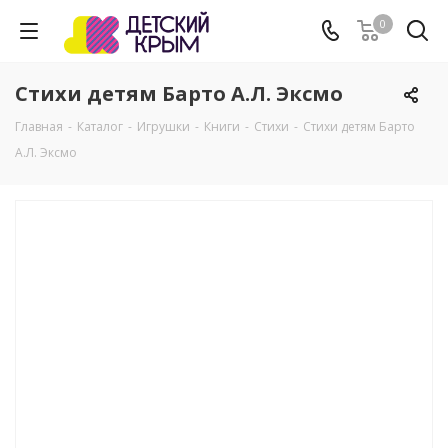
0
Стихи детям Барто А.Л. Эксмо
Главная
-
Каталог
-
Игрушки
-
Книги
-
Стихи
-
Стихи детям Барто
А.Л. Эксмо