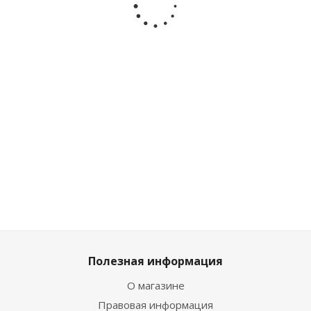
букет
Бродский
50220865
Азбука
котов
Азбука
50220870
Clever
50220868
Достаточно
Достаточно
Достаточно
Достаточно
1 619
₽
/
1 304
₽
/
530
₽
/
1 619
₽
/
шт
шт
шт
шт
1 799
₽
1 449
₽
589
₽
1 799
₽
Полезная информация
О магазине
Правовая информация