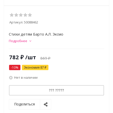
Артикул:
50088462
Стихи детям Барто А.Л. Эксмо
Подробнее
782
₽
/шт
869
₽
-
10
%
Экономия
87
₽
Нет в наличии
??? ?????
Поделиться