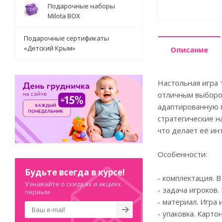
Подарочные наборы
Milota BOX
Подарочные сертификаты
«Детский Крым»
Описание
Настольная игра 
отличным выбором
адаптированную п
стратегические н
что делает её инт
Особенности:
Будьте всегда в курсе!
- комплектация. В
Узнавайте о скидках и акциях
- задача игроков
первым
- материал. Игра 
- упаковка. Карто