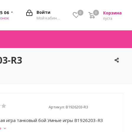
35 06
Войти
Корзина
0
0
0
вонок
Мой кабинет
пуста
03-R3
Артикул:
B1926203-R3
ая игра танковый бой Умные игры B1926203-R3
е