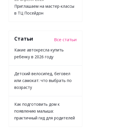
KG0014
Приглашаем на мастер-классы
в ТЦ Посейдон
Достаточно
Статьи
Все статьи
3 887
₽
/
шт
Какие автокресла купить
4 319
₽
ребенку в 2026 году
-
10
%
Экономия
Детский велосипед, беговел
432
₽
или самокат: что выбрать по
возрасту
Как подготовить дом к
появлению малыша:
практичный гид для родителей