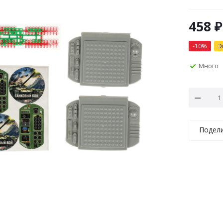
458
₽
-
10
%
Э
Много
Подел