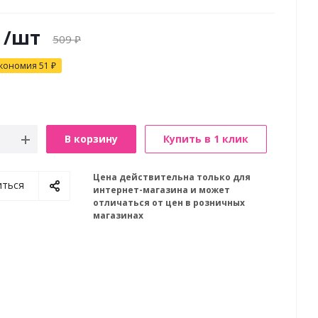
/шт
509
₽
кономия
51
₽
В корзину
Купить в 1 клик
Цена действительна только для
иться
интернет-магазина и может
отличаться от цен в розничных
магазинах