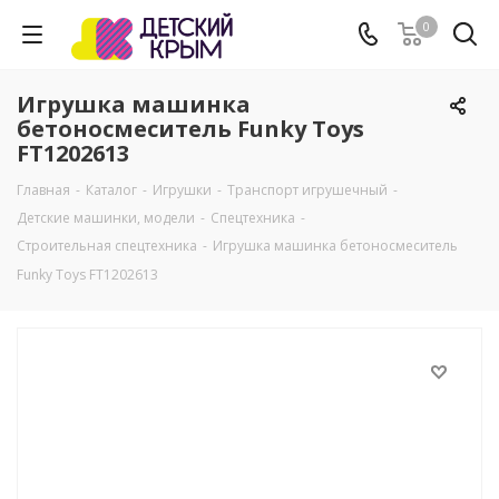
0
Игрушка машинка
бетоносмеситель Funky Toys
FT1202613
Главная
-
Каталог
-
Игрушки
-
Транспорт игрушечный
-
Детские машинки, модели
-
Спецтехника
-
Строительная спецтехника
-
Игрушка машинка бетоносмеситель
Funky Toys FT1202613