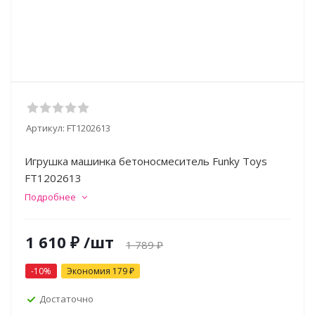
Артикул:
FT1202613
Игрушка машинка бетоносмеситель Funky Toys
FT1202613
Подробнее
1 610
₽
/шт
1 789
₽
-
10
%
Экономия
179
₽
Достаточно