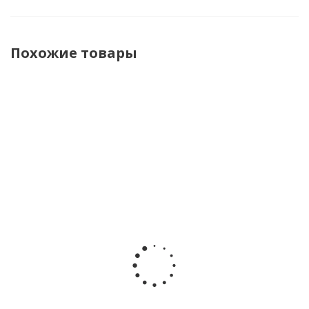
Похожие товары
Джемпер
Джемпер
Джемпер
Джемпер
Сердечки
Лошадка
детский
детский
для
для
вязаный
вязаный
девочки
девочки и
Жанэт 31701
Жанэт
Наследникъ
мальчика
коричневый
31701
Выжанова
Наследникъ
бежевый
НВ-МТ-017-
Выжанова