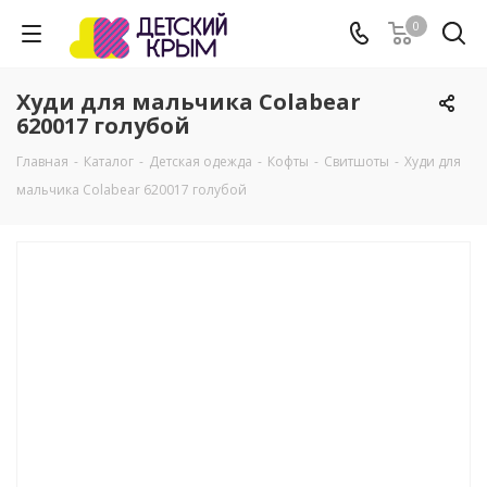
0
Худи для мальчика Colabear
620017 голубой
Главная
-
Каталог
-
Детская одежда
-
Кофты
-
Свитшоты
-
Худи для
мальчика Colabear 620017 голубой