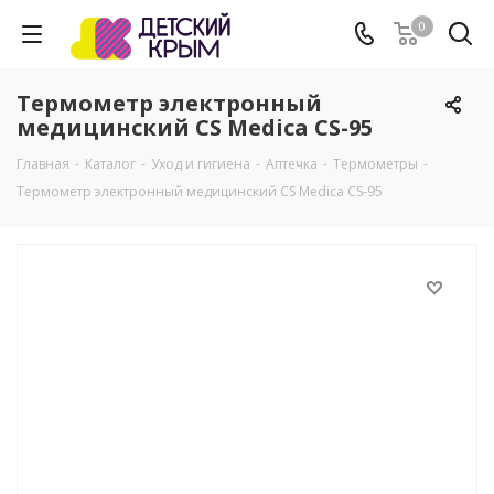
0
Термометр электронный
медицинский CS Medica CS-95
Главная
-
Каталог
-
Уход и гигиена
-
Аптечка
-
Термометры
-
Термометр электронный медицинский CS Medica CS-95