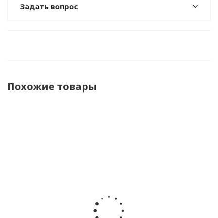
Задать вопрос
Похожие товары
Термометр
Термометр
Электронный
Тер
инфракрасный
инфракрасный
термометр
M