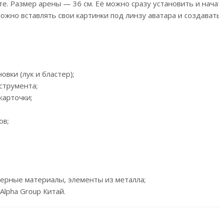
кте. Размер арены — 36 см. Её можно сразу установить и нач
Можно вставлять свои картинки под линзу аватара и создават
новки (лук и бластер);
струмента;
карточки;
ов;
мерные материалы, элементы из металла;
Alpha Group Китай.