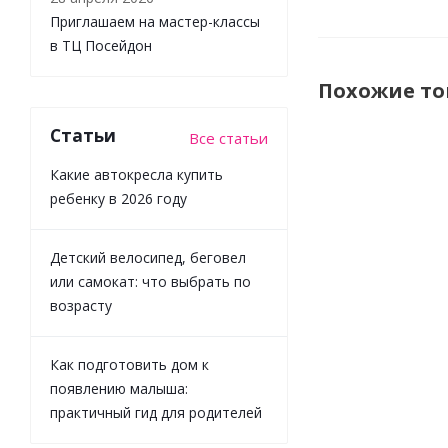
Приглашаем на мастер-классы
в ТЦ Посейдон
Похожие т
Статьи
Все статьи
Какие автокресла купить
ребенку в 2026 году
Детский велосипед, беговел
или самокат: что выбрать по
возрасту
Игровой
Как подготовить дом к
набор с
поясом
появлению малыша:
Трайб
практичный гид для родителей
Infinity
Nado