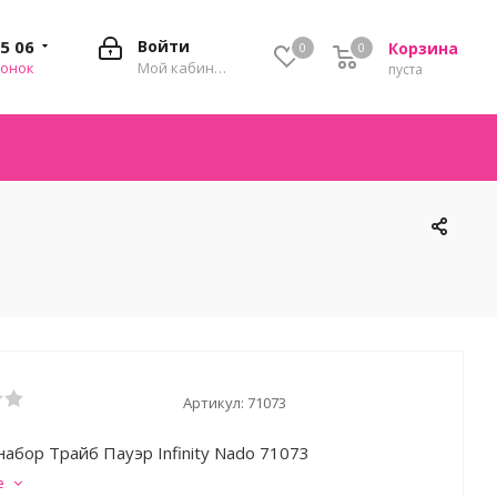
35 06
Войти
Корзина
0
0
0
вонок
Мой кабинет
пуста
Артикул:
71073
набор Трайб Пауэр Infinity Nado 71073
е