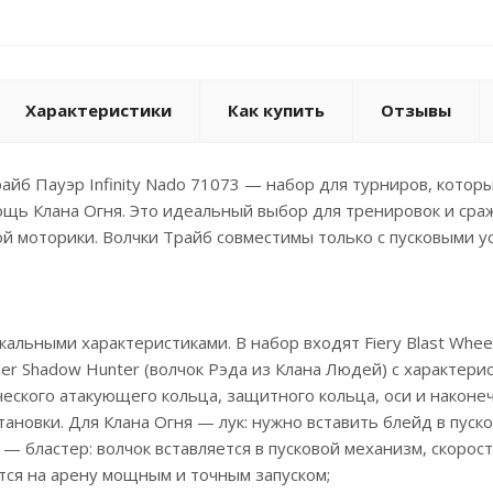
Характеристики
Как купить
Отзывы
айб Пауэр Infinity Nado 71073 — набор для турниров, кот
щь Клана Огня. Это идеальный выбор для тренировок и сра
й моторики. Волчки Трайб совместимы только с пусковыми у
икальными характеристиками. В набор входят Fiery Blast Whee
er Shadow Hunter (волчок Рэда из Клана Людей) с характери
ческого атакующего кольца, защитного кольца, оси и наконеч
тановки. Для Клана Огня — лук: нужно вставить блейд в пуск
— бластер: волчок вставляется в пусковой механизм, скорос
тся на арену мощным и точным запуском;