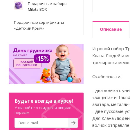
Подарочные наборы
Milota BOX
Подарочные сертификаты
«Детский Крым»
Описание
Игровой набор Тр
Клана Людей и мо
тренировки мелко
Особенности:
- два волчка с ун
«защита» и Thund
Будьте всегда в курсе!
аватара, металли
Узнавайте о скидках и акциях
- две пусковые ус
первым
Для Клана Людей 
волчок отправляе