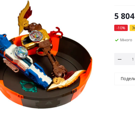
5 804
-
10
%
Э
Много
Подел