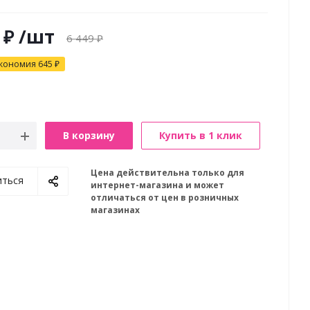
₽
/шт
6 449
₽
кономия
645
₽
В корзину
Купить в 1 клик
Цена действительна только для
иться
интернет-магазина и может
отличаться от цен в розничных
магазинах