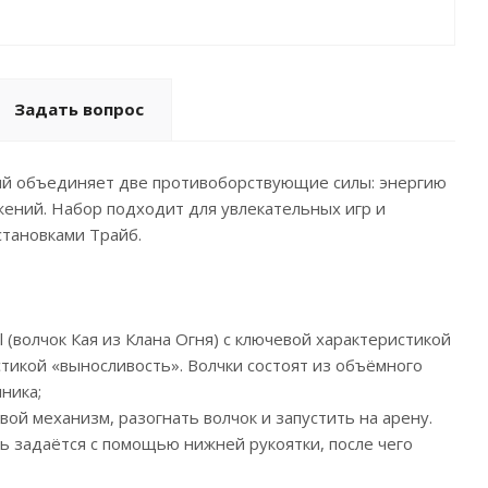
Задать вопрос
орый объединяет две противоборствующие силы: энергию
жений. Набор подходит для увлекательных игр и
становками Трайб.
l (волчок Кая из Клана Огня) с ключевой характеристикой
стикой «выносливость». Волчки состоят из объёмного
ника;
овой механизм, разогнать волчок и запустить на арену.
ть задаётся с помощью нижней рукоятки, после чего