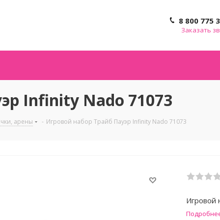
8 800 775 
Заказать з
р Infinity Nado 71073
чки, арены
-
Игровой набор Трайб Пауэр Infinity Nado 71073
Игровой 
Подробне