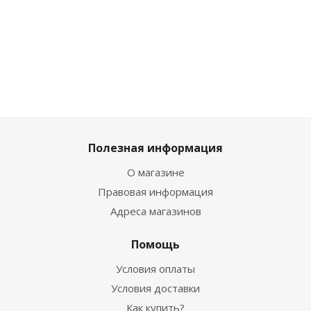
1 538
₽
/шт
шт
5 0
1 358
₽
/шт
1 709
₽
5 599
₽
5
1 509
₽
Полезная информация
О магазине
Правовая информация
Адреса магазинов
Помощь
Условия оплаты
Условия доставки
Как купить?