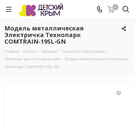
0
Модель металлическая
Электричка Технопарк
COMTRAIN-19SL-GN
Главная
-
Каталог
-
Игрушки
-
Транспорт игрушечный
-
Железные дороги, паровозики
-
Модель металлическая Электричка
Технопарк COMTRAIN-19SL-GN