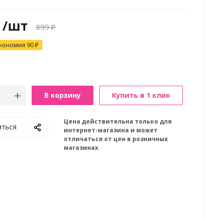
/шт
899
₽
кономия
90
₽
В корзину
Купить в 1 клик
Цена действительна только для
иться
интернет-магазина и может
отличаться от цен в розничных
магазинах