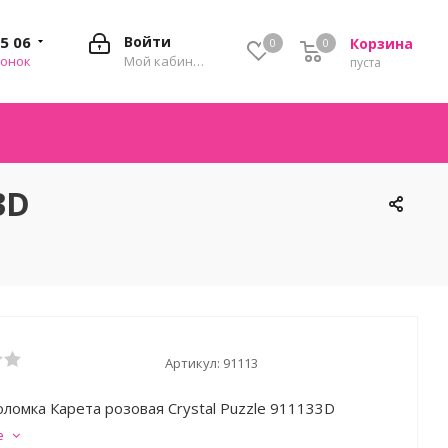
35 06
Войти
Корзина
0
0
0
вонок
Мой кабинет
пуста
3D
Артикул:
91113
оломка Карета розовая Crystal Puzzle 911133D
е