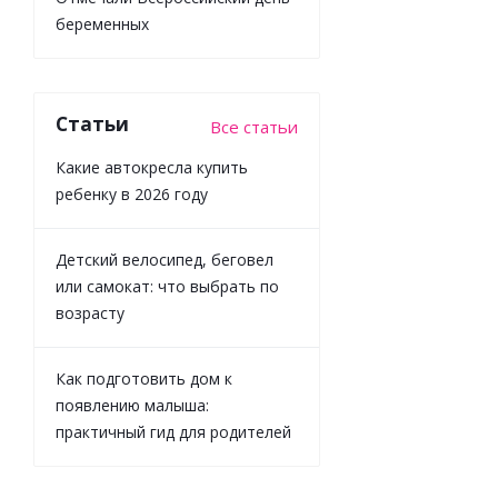
беременных
Статьи
Все статьи
Пазлы 3D
Какие автокресла купить
обучающие
для детей
ребенку в 2026 году
Анатомия
девочки On
Time 45210
Детский велосипед, беговел
или самокат: что выбрать по
возрасту
Много
Как подготовить дом к
появлению малыша:
практичный гид для родителей
881
₽
/
шт
979
₽