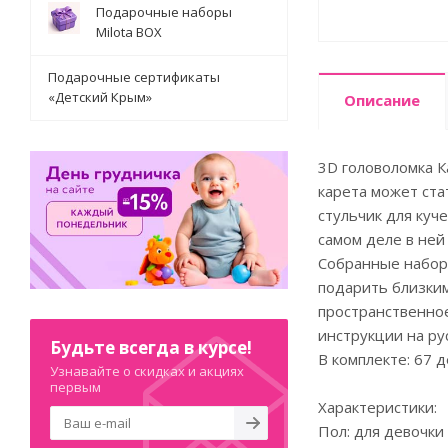
Подарочные наборы
Milota BOX
Подарочные сертификаты
«Детский Крым»
Описание
3D головоломка К
карета может ста
стульчик для куче
самом деле в ней
Собранные наборы
подарить близким
пространственное
инструкции на ру
Будьте всегда в курсе!
В комплекте: 67 д
Узнавайте о скидках и акциях
первым
Характеристики:
Пол: для девочки