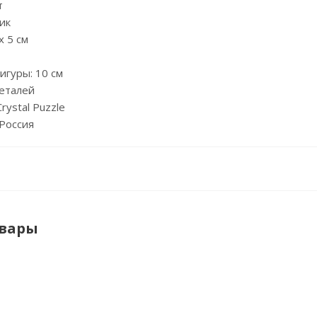
т
ик
х 5 см
игуры: 10 см
деталей
rystal Puzzle
Россия
овары