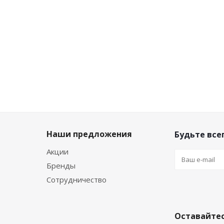
-
1
-
10
%
-
10
%
-
10
%
Экон
Экономия
Экономия
Экономия
12
98
₽
476
₽
117
₽
Наши предложения
Будьте всег
Акции
Бренды
Сотрудничество
Оставайтес