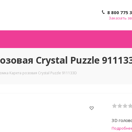
8 800 775 
Заказать з
зовая Crystal Puzzle 91113
омка Карета розовая Crystal Puzzle 911133D
3D голов
Подробне