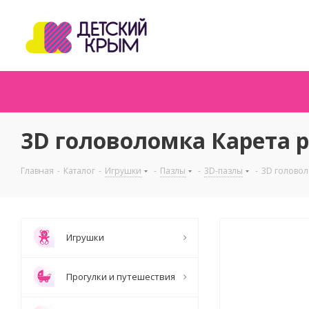
3D головоломка Карета ро
Главная
-
Каталог
-
Игрушки
-
Пазлы
-
3D-пазлы
-
3D головол
Игрушки
Прогулки и путешествия