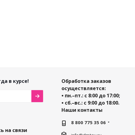
1 119
₽
0
%
-
10
%
-
10
%
омия
Экономия
969
₽
5
₽
132
₽
Экономия
112
₽
да в курсе!
Обработка заказов
осуществляется:
• пн.–пт.: с 8:00 до 17:00;
• сб.–вс.: с 9:00 до 18:00.
Наши контакты
8 800 775 35 06
ь на связи
info@dmtoy.ru