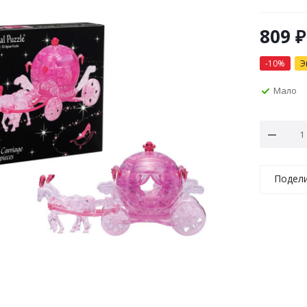
809
₽
-
10
%
Э
Мало
Подел