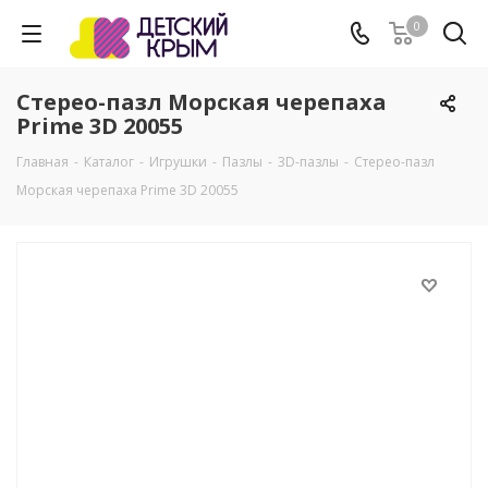
0
Стерео-пазл Морская черепаха
Prime 3D 20055
Главная
-
Каталог
-
Игрушки
-
Пазлы
-
3D-пазлы
-
Стерео-пазл
Морская черепаха Prime 3D 20055