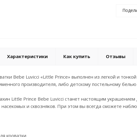
Подел
Характеристики
Как купить
Отзывы
атки Bebe Luvicci «Little Prince» выполнен из легкой и тонк
именного производителя, либо детскому постельному белью 
хин Little Prince Bebe Luvicci станет настоящим украшение
, насекомых и сквозняков. При этом вы всегда сможете набл
ля кроватки