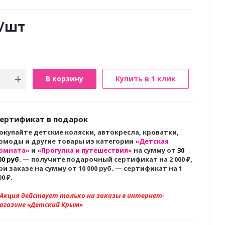
/шт
В корзину
Купить в 1 клик
ертификат в подарок
окупайте детские коляски, автокресла, кроватки,
омоды и другие товары из категории
«Детская
омната»
и
«Прогулка и путешествия»
на сумму от
30
00 руб
. — получите подарочный сертификат на 2 000
₽,
ри заказе на сумму от 10 000 руб. — сертификат на 1
00 ₽.
 Акция действует только на заказы в интернет-
агазине «Детский Крым»