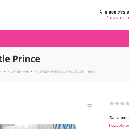
8 800 775 
Заказать з
le Prince
ти
-
Балдахины
-
Балдахин Bebe Luvicci Little Prince
Балдахин 
Подробне