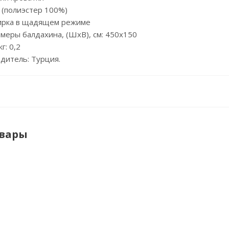
(полиэстер 100%)
ирка в щадящем режиме
еры балдахина, (ШхВ), см: 450х150
г: 0,2
итель: Турция.
овары