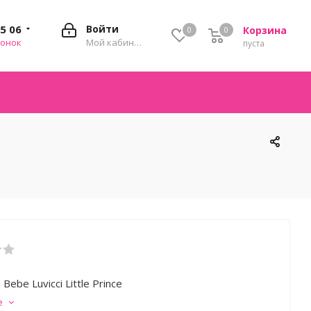
35 06
Войти
Корзина
0
0
0
вонок
Мой кабинет
пуста
Bebe Luvicci Little Prince
е