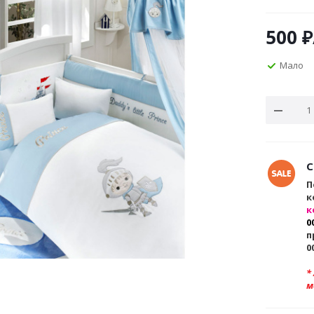
500
₽
Мало
С
П
к
к
0
п
0
*
м