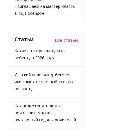
Приглашаем на мастер-классы
в ТЦ Посейдон
Балдахин
из фатина
на
детскую
Статьи
Все статьи
кроватку
Lappetti
Какие автокресла купить
031/2
ребенку в 2026 году
Мало
Детский велосипед, беговел
2 280
₽
/
или самокат: что выбрать по
шт
возрасту
2 400
₽
-
5
%
Как подготовить дом к
Экономия
появлению малыша:
120
₽
практичный гид для родителей