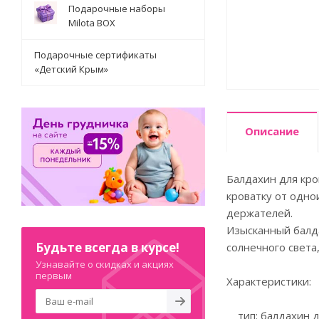
Подарочные наборы
Milota BOX
Подарочные сертификаты
«Детский Крым»
Описание
Балдахин для кров
кроватку от одно
держателей.
Изысканный балда
Будьте всегда в курсе!
солнечного света
Узнавайте о скидках и акциях
первым
Характеристики:
тип: балдахин д