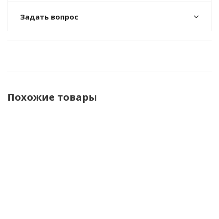
Задать вопрос
Похожие товары
Бассейн
Бассейн
Надувной
Надувной
Надув