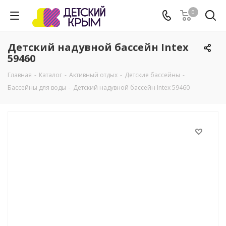
0
Детский надувной бассейн Intex
59460
Главная
-
Каталог
-
Активный отдых
-
Детские бассейны
-
Бассейны для воды
-
Детский надувной бассейн Intex 59460