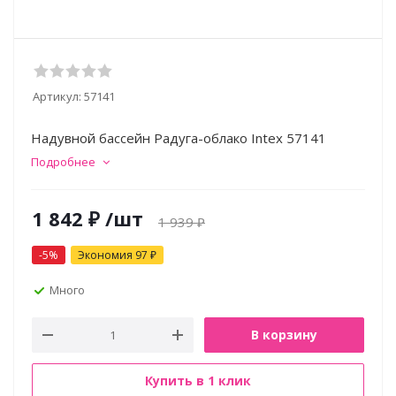
Артикул:
57141
Надувной бассейн Радуга-облако Intex 57141
Подробнее
1 842
₽
/шт
1 939
₽
-
5
%
Экономия
97
₽
Много
В корзину
Купить в 1 клик