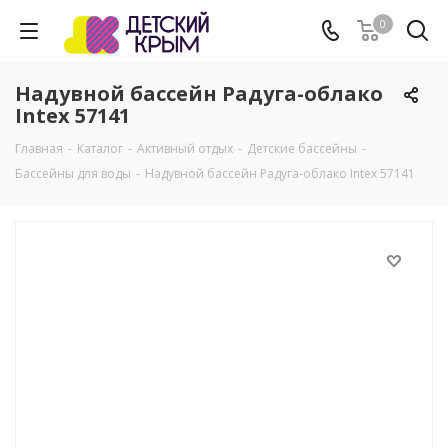
0
Надувной бассейн Радуга-облако
Intex 57141
Главная
-
Каталог
-
Активный отдых
-
Детские бассейны
-
Бассейны для воды
-
Надувной бассейн Радуга-облако Intex 57141