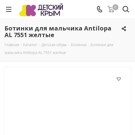
0
Ботинки для мальчика Antilopa
AL 7551 желтые
Главная
-
Каталог
-
Детская обувь
-
Ботинки
-
Ботинки для
мальчика Antilopa AL 7551 желтые