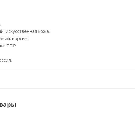
.
: искусственная кожа.
ний: ворсин.
ы: ТПР.
оссия.
овары