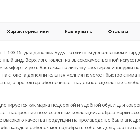
Характеристики
Как купить
Отзывы
 T-10345, для девочки. Будут отличным дополнением к гар
нный вид. Верх изготовлен из высококачественной искусств
м комфорт и уют. Застежка на липучку «велькро» и шнурки п
 на стопе, а дополнительная молния поможет быстро снима
стый, а протектор обеспечивает надежное сцепление с люб
ионируется как марка недорогой и удобной обуви для совр
ет настроение всех сезонных коллекций, а образ марки асс
е высокого качества продукции на производстве были внед
чтобы каждый ребенок мог подобрать себе модель, соответ