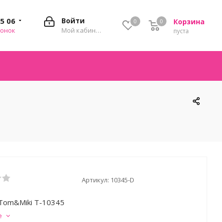
35 06
Войти
Корзина
0
0
0
вонок
Мой кабинет
пуста
Артикул:
10345-D
Tom&Miki T-10345
е