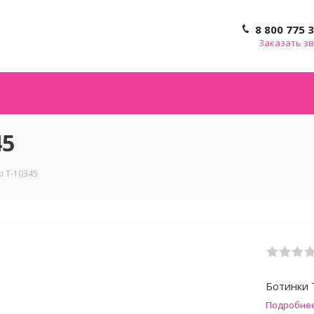
8 800 775 
Заказать з
45
i T-10345
Ботинки 
Подробне