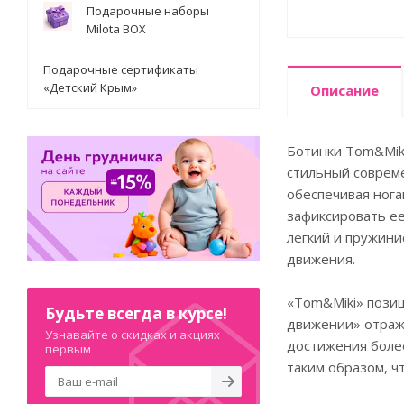
Подарочные наборы
Milota BOX
Подарочные сертификаты
«Детский Крым»
Описание
Ботинки Tom&Miki
стильный совреме
обеспечивая нога
зафиксировать ее
лёгкий и пружини
движения.
«Tom&Miki» позиц
Будьте всегда в курсе!
движении» отража
Узнавайте о скидках и акциях
достижения боле
первым
таким образом, 