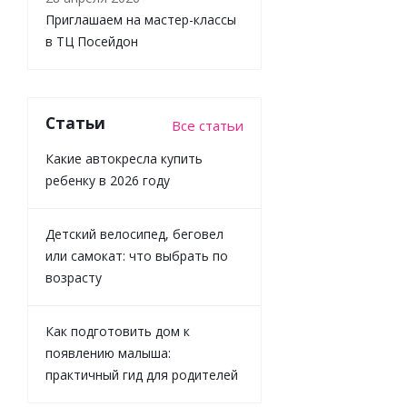
Приглашаем на мастер-классы
в ТЦ Посейдон
Статьи
Все статьи
Полуботинки
Какие автокресла купить
Indigo Kids
90-650F
ребенку в 2026 году
бежевый
Детский велосипед, беговел
или самокат: что выбрать по
Достаточно
возрасту
Как подготовить дом к
появлению малыша:
практичный гид для родителей