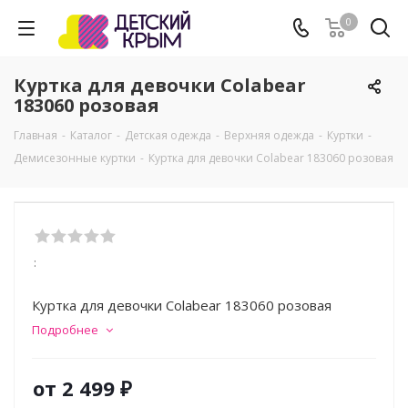
0
Куртка для девочки Colabear
183060 розовая
Главная
-
Каталог
-
Детская одежда
-
Верхняя одежда
-
Куртки
-
Демисезонные куртки
-
Куртка для девочки Colabear 183060 розовая
:
Куртка для девочки Colabear 183060 розовая
Подробнее
от
2 499 ₽