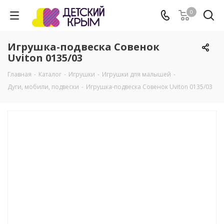
0
Игрушка-подвеска Совенок
Uviton 0135/03
Главная
-
Каталог
-
Игрушки
-
Игрушки для малышей
-
Дуги, мобили, подвески
-
Игрушка-подвеска Совенок Uviton 0135/03