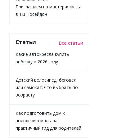
подвесом
Приглашаем на мастер-классы
развивающая
в ТЦ Посейдон
для малышей
Лошадка
Lamaze 69027
Статьи
Все статьи
Какие автокресла купить
Достаточно
ребенку в 2026 году
1 673
₽
/шт
Детский велосипед, беговел
1 859
₽
или самокат: что выбрать по
возрасту
-
10
%
Экономия
186
₽
Как подготовить дом к
появлению малыша:
практичный гид для родителей