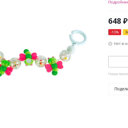
Подробне
648
₽
-
10
%
Э
Нет в 
Наши менед
Подел