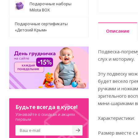
Подарочные наборы
Milota BOX
Подарочные сертификаты
«Детский Крым»
Описание
Подвеска-погрем
слух и моторику.
Эту подвеску мож
будет весело гре
ручками и ножкам
зрительного восп
мини-шариками вн
Будьте всегда в курсе!
Узнавайте о скидках и акциях
Характеристики:
первым
Размер вместе с 