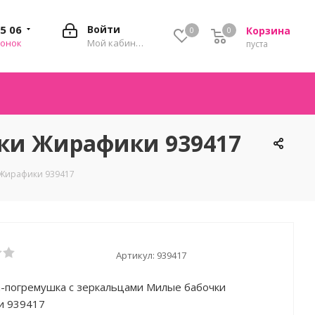
35 06
Войти
Корзина
0
0
0
вонок
Мой кабинет
пуста
ки Жирафики 939417
 Жирафики 939417
Артикул:
939417
-погремушка с зеркальцами Милые бабочки
и 939417