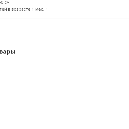
50 см
ей в возрасте 1 мес. +
овары
Подвесная
Подвесная
Дуга с
Му