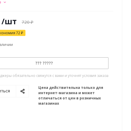
е
/шт
720
₽
кономия
72
₽
наличии
??? ?????
жеры обязательно свяжутся с вами и уточнят условия заказа
Цена действительна только для
иться
интернет-магазина и может
отличаться от цен в розничных
магазинах