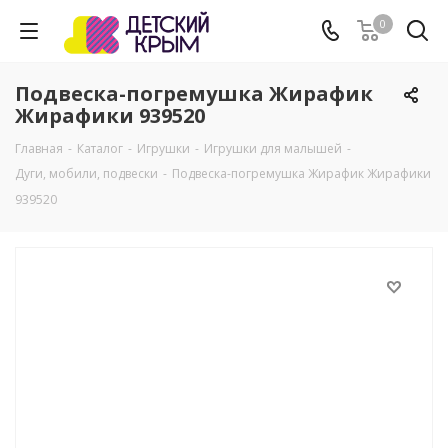
0
Подвеска-погремушка Жирафик
Жирафики 939520
Главная
-
Каталог
-
Игрушки
-
Игрушки для малышей
-
Дуги, мобили, подвески
-
Подвеска-погремушка Жирафик Жирафики
939520