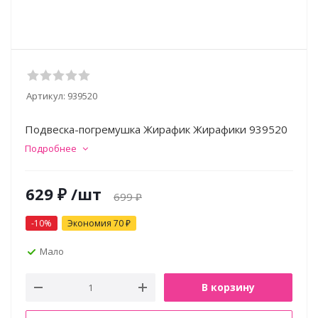
Артикул:
939520
Подвеска-погремушка Жирафик Жирафики 939520
Подробнее
629
₽
/шт
699
₽
-
10
%
Экономия
70
₽
Мало
В корзину