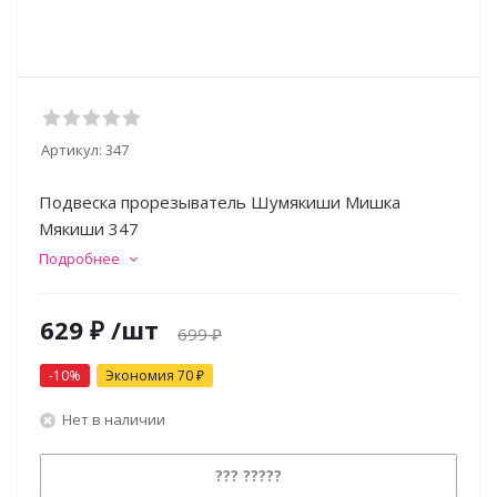
Артикул:
347
Подвеска прорезыватель Шумякиши Мишка
Мякиши 347
Подробнее
629
₽
/шт
699
₽
-
10
%
Экономия
70
₽
Нет в наличии
??? ?????