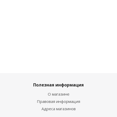
Достаточно
Достаточно
Достаточно
Достаточн
827
₽
/
827
₽
/
2 465
₽
/
1 673
₽
/шт
шт
шт
шт
1 859
₽
919
₽
919
₽
2 739
₽
Полезная информация
О магазине
Правовая информация
Адреса магазинов