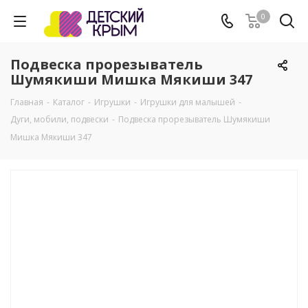
0
Подвеска прорезыватель
Шумякиши Мишка Мякиши 347
Главная
-
Каталог
-
Игрушки
-
Игрушки для малышей
-
Дуги, мобили, подвески
-
Подвеска прорезыватель Шумякиши
Мишка Мякиши 347