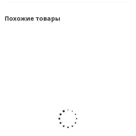
Похожие товары
НОВИНКА
Игрушка с
Подвесная
Подвесная
Дуга с
подвесом
игрушка
игрушка
игрушкам
развивающая
Черепашка
Черепашка
Весёлая
для малышей
Infantino
Infantino
горка
Лошадка
5054
5053
Happy Bab
Lamaze 69027
зеленая
330670
green