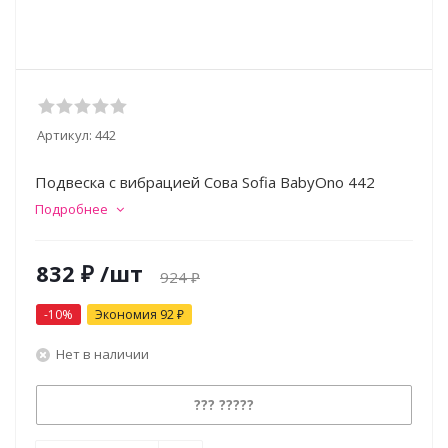
Артикул:
442
Подвеска с вибрацией Сова Sofia BabyOno 442
Подробнее
832
₽
/шт
924
₽
-
10
%
Экономия
92
₽
Нет в наличии
??? ?????