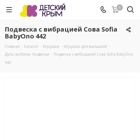
0
Подвеска с вибрацией Сова Sofia
BabyOno 442
Главная
-
Каталог
-
Игрушки
-
Игрушки для малышей
-
Дуги, мобили, подвески
-
Подвеска с вибрацией Сова Sofia BabyOno
442