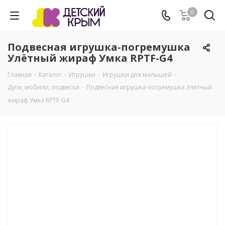
0
Подвесная игрушка-погремушка
Улётный жираф Умка RPTF-G4
Главная
-
Каталог
-
Игрушки
-
Игрушки для малышей
-
Дуги, мобили, подвески
-
Подвесная игрушка-погремушка Улётный
жираф Умка RPTF-G4