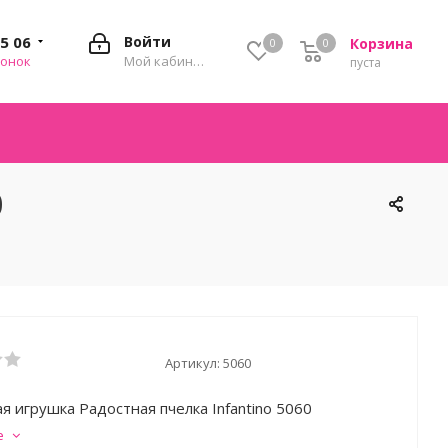
35 06
Войти
Корзина
0
0
0
вонок
Мой кабинет
пуста
0
Артикул:
5060
я игрушка Радостная пчелка Infantino 5060
е