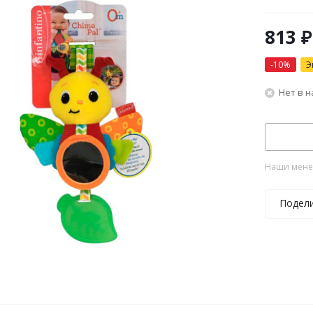
813
₽
-
10
%
Э
Нет в 
Наши менед
Подел