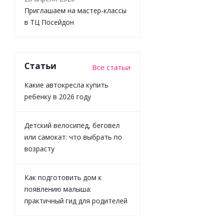
Приглашаем на мастер-классы
в ТЦ Посейдон
Игрушка с
подвесом
развивающая
для малышей
Статьи
Лошадка
Все статьи
Lamaze 69027
Какие автокресла купить
ребенку в 2026 году
Детский велосипед, беговел
Достаточно
или самокат: что выбрать по
возрасту
1 673
₽
/шт
1 859
₽
Как подготовить дом к
-
10
%
появлению малыша:
Экономия
186
практичный гид для родителей
₽