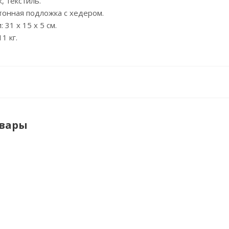
, текстиль.
ртонная подложка с хедером.
 31 х 15 х 5 см.
1 кг.
овары