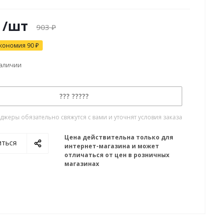
/шт
903
₽
кономия
90
₽
наличии
??? ?????
жеры обязательно свяжутся с вами и уточнят условия заказа
Цена действительна только для
иться
интернет-магазина и может
отличаться от цен в розничных
магазинах