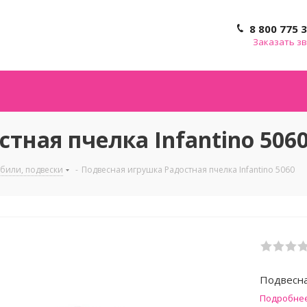
8 800 775 
Заказать з
тная пчелка Infantino 506
обили, подвески
-
Подвесная игрушка Радостная пчелка Infantino 5060
Подвесна
Подробне