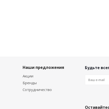
-
10
%
-
10
%
-
10
%
Экономия
Э
Экономия
Экономия
92
₽
92
₽
274
₽
Наши предложения
Будьте всег
Акции
Бренды
Сотрудничество
Оставайтес