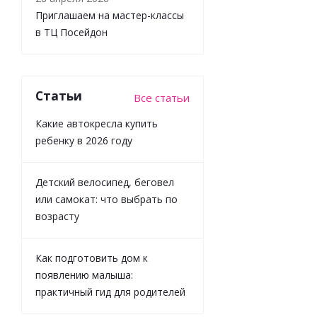
Приглашаем на мастер-классы
в ТЦ Посейдон
Статьи
Все статьи
Игрушка с
Какие автокресла купить
подвесом
развивающая
ребенку в 2026 году
для малышей
Лошадка
Lamaze 69027
Детский велосипед, беговел
или самокат: что выбрать по
возрасту
Достаточно
Как подготовить дом к
появлению малыша:
практичный гид для родителей
1 673
₽
/шт
1 859
₽