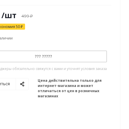
/шт
499
₽
кономия
50
₽
наличии
??? ?????
жеры обязательно свяжутся с вами и уточнят условия заказа
Цена действительна только для
иться
интернет-магазина и может
отличаться от цен в розничных
магазинах