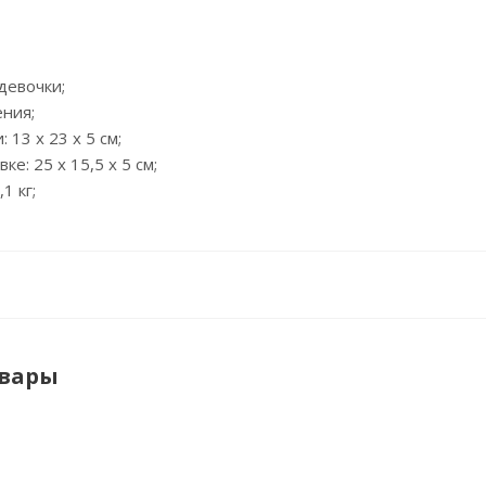
 девочки;
ения;
 13 х 23 х 5 см;
ке: 25 х 15,5 х 5 см;
,1 кг;
овары