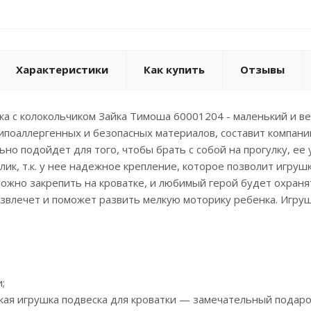
Характеристики
Как купить
Отзывы
а с колокольчиком Зайка Тимоша 60001204 - маленький и в
ипоаллергенных и безопасных материалов, составит компан
но подойдет для того, чтобы брать с собой на прогулку, ее 
ик, т.к. у нее надежное крепление, которое позволит игрушк
можно закрепить на кроватке, и любимый герой будет охран
звлечет и поможет развить мелкую моторику ребенка. Игруш
;
гкая игрушка подвеска для кроватки — замечательный подар