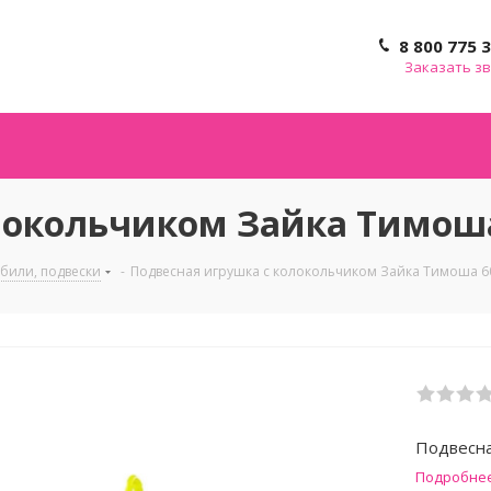
8 800 775 
Заказать з
локольчиком Зайка Тимоша
обили, подвески
-
Подвесная игрушка с колокольчиком Зайка Тимоша 6
Подвесна
Подробне