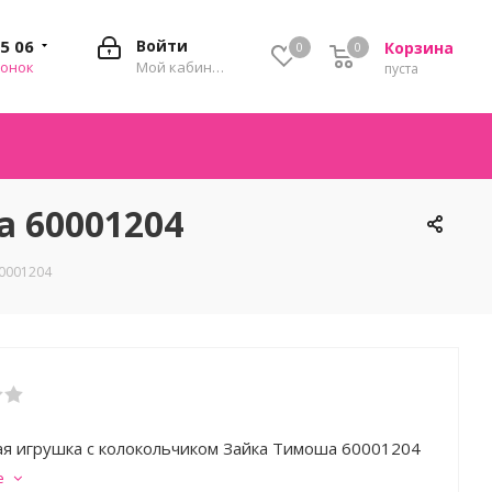
35 06
Войти
Корзина
0
0
0
вонок
Мой кабинет
пуста
 60001204
0001204
я игрушка с колокольчиком Зайка Тимоша 60001204
е