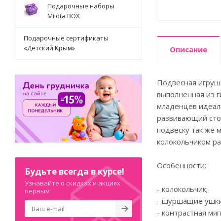
Подарочные наборы
Milota BOX
Подарочные сертификаты
«Детский Крым»
Описание
Подвесная игрушк
выполненная из г
младенцев идеаль
развивающий стол
подвеску так же 
колокольчиком ра
Особенности:
Будьте всегда в курсе!
Узнавайте о скидках и акциях
- колокольчик;
первым
- шуршащие ушки
- контрастная мя