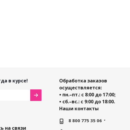
-
10
%
-
10
%
-
10
-
10
%
кономия
73
Экономия
Эконом
Экономия
194
₽
252
₽
₽
₽
да в курсе!
Обработка заказов
осуществляется:
• пн.–пт.: с 8:00 до 17:00;
• сб.–вс.: с 9:00 до 18:00.
Наши контакты
8 800 775 35 06
ь на связи