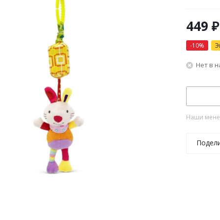
449
₽
-
10
%
Э
Нет в 
Наши менед
Подел