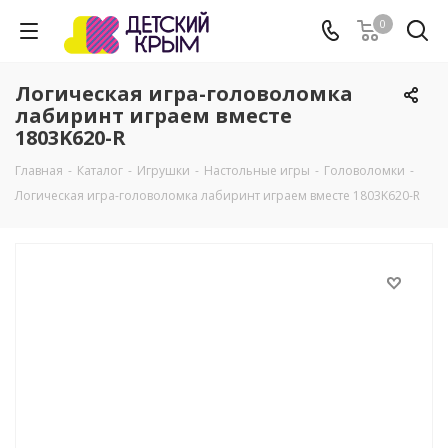
0
Логическая игра-головоломка
лабиринт играем вместе
1803K620-R
Главная
-
Каталог
-
Игрушки
-
Настольные игры
-
Головоломки
-
Логическая игра-головоломка лабиринт играем вместе 1803K620-R