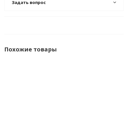
Задать вопрос
Похожие товары
Логическая
Настольная
Настольная
Настол
игра-
игра
игра
игр