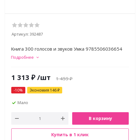
Артикул:
392487
Книга 300 голосов и звуков Умка 9785506036654
Подробнее
1 313
₽
/шт
1 459
₽
-
10
%
Экономия
146
₽
Мало
В корзину
Купить в 1 клик