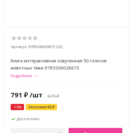
Артикул:
9785506028673 (32)
Книга интерактивная озвученная 50 голосов
животных Умка 9785506028673
Подробнее
791
₽
/шт
879
₽
-
10
%
Экономия
88
₽
Достаточно