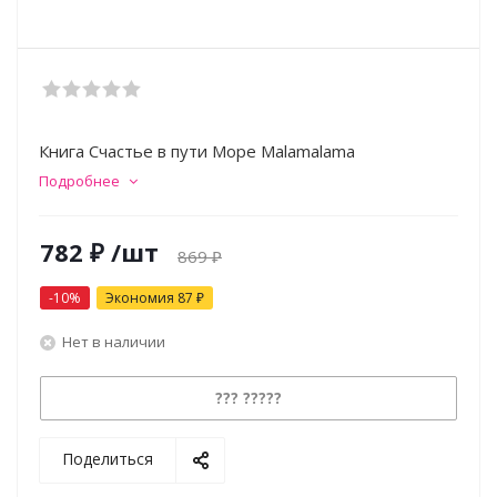
Книга Счастье в пути Море Malamalama
Подробнее
782
₽
/шт
869
₽
-
10
%
Экономия
87
₽
Нет в наличии
??? ?????
Поделиться