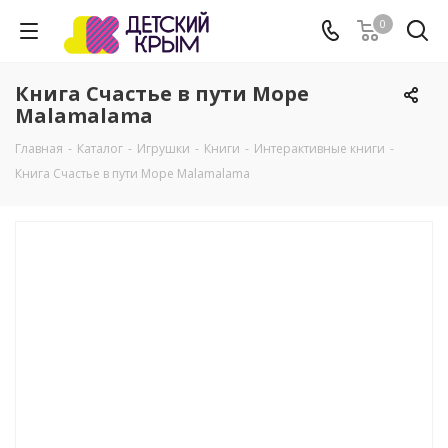
0
Книга Счастье в пути Море
Malamalama
Главная
-
Каталог
-
Игрушки
-
Книги
-
Интерактивные книги
-
Книга Счастье в пути Море Malamalama