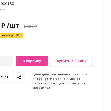
6000180
е
₽
/шт
5 699
₽
кономия
570
₽
В корзину
Купить в 1 клик
Цена действительна только для
иться
интернет-магазина и может
отличаться от цен в розничных
магазинах