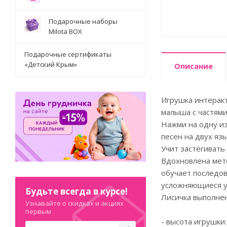
Подарочные наборы
Milota BOX
Подарочные сертификаты
«Детский Крым»
Описание
Игрушка интеракт
малыша с частями
Нажми на одну из
песен на двух язы
Учит застёгивать 
Вдохновлена мето
обучает последов
усложняющиеся ур
Будьте всегда в курсе!
Лисичка выполнен
Узнавайте о скидках и акциях
первым
- высота игрушки: