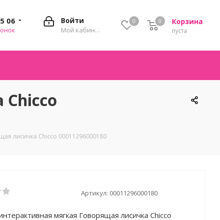
35 06
Войти
Корзина
0
0
0
вонок
Мой кабинет
пуста
 Chicco
щая лисичка Chicco 00011296000180
Артикул:
00011296000180
интерактивная мягкая Говорящая лисичка Chicco