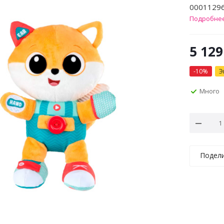
0001129
Подробне
5 129
-
10
%
Э
Много
Подел