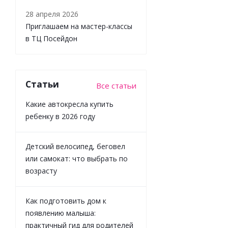
28 апреля 2026
Приглашаем на мастер-классы
в ТЦ Посейдон
Набор
игрушек
Magnetic
Статьи
Все статьи
Cars
Магнетик
Какие автокресла купить
Карс Happy
ребенку в 2026 году
Baby
331977
Детский велосипед, беговел
или самокат: что выбрать по
Достаточно
возрасту
2 744
₽
/
шт
3 049
₽
Как подготовить дом к
появлению малыша:
-
10
%
практичный гид для родителей