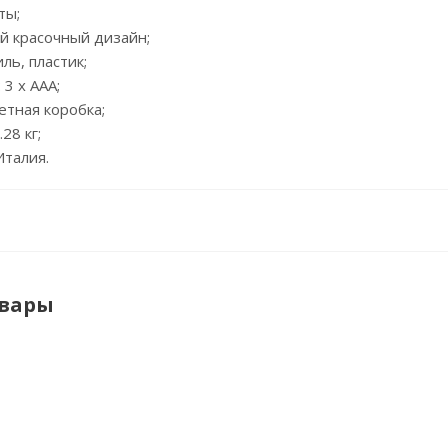
ты;
й красочный дизайн;
иль, пластик;
 3 х ААА;
ветная коробка;
.28 кг;
Италия.
овары